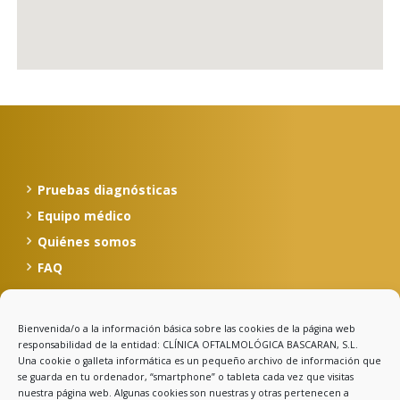
Pruebas diagnósticas
Equipo médico
Quiénes somos
FAQ
Bienvenida/o a la información básica sobre las cookies de la página web
Calle Celso Amieva, 12, 1º
responsabilidad de la entidad: CLÍNICA OFTALMOLÓGICA BASCARAN, S.L.
33500 Llanes - Asturias
Una cookie o galleta informática es un pequeño archivo de información que
se guarda en tu ordenador, “smartphone” o tableta cada vez que visitas
985 403 030
nuestra página web. Algunas cookies son nuestras y otras pertenecen a