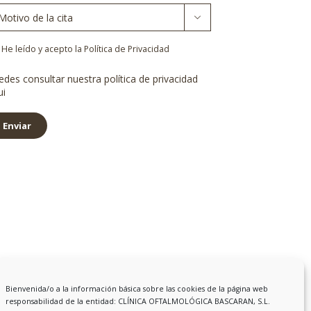

ta
*
lítica
He leído y acepto la Política de Privacidad
ivacidad
*
edes consultar nuestra política de privacidad
ui
Enviar
Bienvenida/o a la información básica sobre las cookies de la página web
responsabilidad de la entidad: CLÍNICA OFTALMOLÓGICA BASCARAN, S.L.