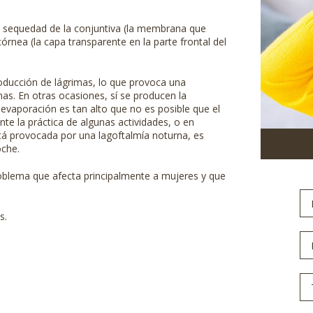
 la sequedad de la conjuntiva (la membrana que
córnea (la capa transparente en la parte frontal del
oducción de lágrimas, lo que provoca una
mas. En otras ocasiones, sí se producen la
 evaporación es tan alto que no es posible que el
te la práctica de algunas actividades, o en
tá provocada por una lagoftalmía noturna, es
oche.
roblema que afecta principalmente a mujeres y que
N
y
Ap
s.
Em
Te
Mo