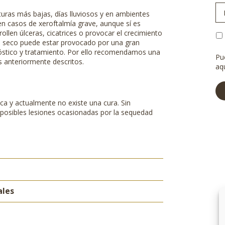
de
uras más bajas, días lluviosos y en ambientes
la
en casos de xeroftalmía grave, aunque sí es
ci
llen úlceras, cicatrices o provocar el crecimiento
Po
jo seco puede estar provocado por una gran
de
óstico y tratamiento. Por ello recomendamos una
pr
Pu
as anteriormente descritos.
aq
a y actualmente no existe una cura. Sin
 posibles lesiones ocasionadas por la sequedad
ales