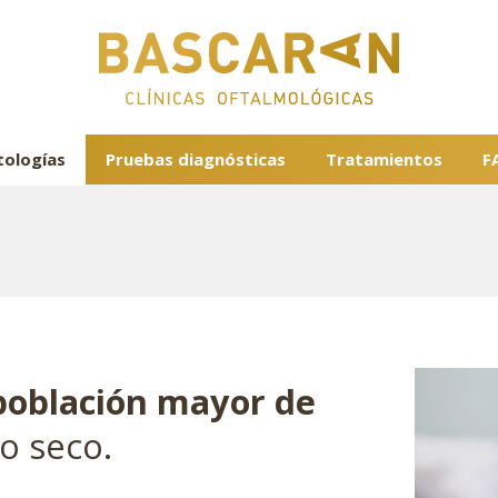
tologías
Pruebas diagnósticas
Tratamientos
F
población mayor de
o seco.