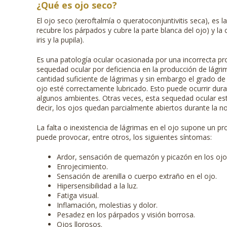
¿Qué es ojo seco?
El ojo seco (xeroftalmía o queratoconjuntivitis seca), es
recubre los párpados y cubre la parte blanca del ojo) y la 
iris y la pupila).
Es una patología ocular ocasionada por una incorrecta pr
sequedad ocular por deficiencia en la producción de lágri
cantidad suficiente de lágrimas y sin embargo el grado de
ojo esté correctamente lubricado. Esto puede ocurrir duran
algunos ambientes. Otras veces, esta sequedad ocular es
decir, los ojos quedan parcialmente abiertos durante la n
La falta o inexistencia de lágrimas en el ojo supone un p
puede provocar, entre otros, los siguientes síntomas:
Ardor, sensación de quemazón y picazón en los ojo
Enrojecimiento.
Sensación de arenilla o cuerpo extraño en el ojo.
Hipersensibilidad a la luz.
Fatiga visual.
Inflamación, molestias y dolor.
Pesadez en los párpados y visión borrosa.
Ojos llorosos.