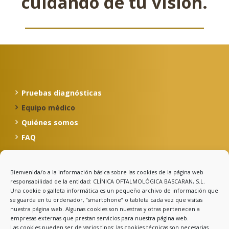
cuidando de tu visión.
Pruebas diagnósticas
Equipo médico
Quiénes somos
FAQ
Bienvenida/o a la información básica sobre las cookies de la página web
Calle Celso Amieva, 12, 1º
responsabilidad de la entidad: CLÍNICA OFTALMOLÓGICA BASCARAN, S.L.
33500 Llanes - Asturias
Una cookie o galleta informática es un pequeño archivo de información que
se guarda en tu ordenador, “smartphone” o tableta cada vez que visitas
985 403 030
nuestra página web. Algunas cookies son nuestras y otras pertenecen a
clinicabascaran@clinicabascaran.com
empresas externas que prestan servicios para nuestra página web.
Las cookies pueden ser de varios tipos: las cookies técnicas son necesarias