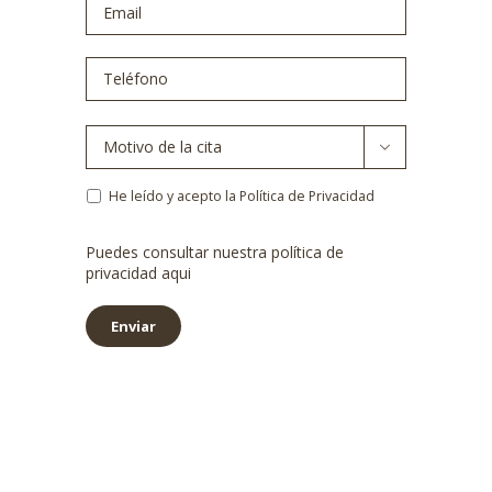
Teléfono
*
Motivo
de

la
cita
*
Política
He leído y acepto la Política de Privacidad
de
privacidad
*
Puedes consultar nuestra política de
privacidad
aqui
Enviar