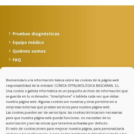
Pruebas diagnósticas
Equipo médico
Quiénes somos
FAQ
Bienvenida/o a la información básica sobre las cookies de la página web
Calle Celso Amieva, 12, 1º
responsabilidad de la entidad: CLÍNICA OFTALMOLÓGICA BASCARAN, S.L.
33500 Llanes - Asturias
Una cookie o galleta informática es un pequeño archivo de información que
se guarda en tu ordenador, “smartphone” o tableta cada vez que visitas
985 403 030
nuestra página web. Algunas cookies son nuestras y otras pertenecen a
clinicabascaran@clinicabascaran.com
empresas externas que prestan servicios para nuestra página web.
Las cookies pueden ser de varios tipos: las cookies técnicas son necesarias
para que nuestra página web pueda funcionar, no necesitan de tu
autorización y son las únicas que tenemos activadas por defecto.
El resto de cookies sirven para mejorar nuestra página, para personalizarla