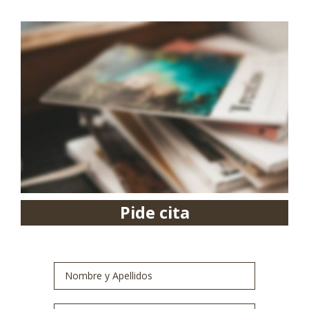
Pide cita
Nombre
y
Apellidos
*
Email
*