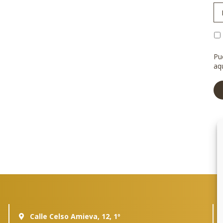
de
la
ci
Po
de
pr
Pu
aq
Calle Celso Amieva, 12, 1º