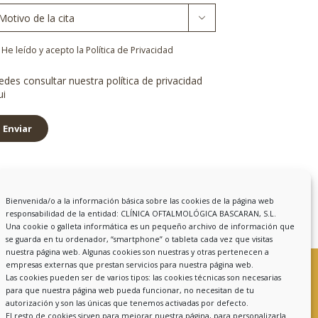

ta
*
lítica
He leído y acepto la Política de Privacidad
ivacidad
*
edes consultar nuestra política de privacidad
ui
Enviar
Bienvenida/o a la información básica sobre las cookies de la página web
responsabilidad de la entidad: CLÍNICA OFTALMOLÓGICA BASCARAN, S.L.
Una cookie o galleta informática es un pequeño archivo de información que
se guarda en tu ordenador, “smartphone” o tableta cada vez que visitas
nuestra página web. Algunas cookies son nuestras y otras pertenecen a
empresas externas que prestan servicios para nuestra página web.
Las cookies pueden ser de varios tipos: las cookies técnicas son necesarias
para que nuestra página web pueda funcionar, no necesitan de tu
autorización y son las únicas que tenemos activadas por defecto.
Calle Ing. Marquina, 5, Bajo
El resto de cookies sirven para mejorar nuestra página, para personalizarla