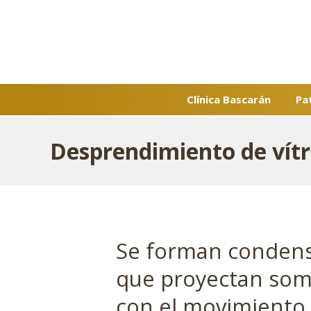
Saltar
al
contenido
Clínica Bascarán
Pa
Desprendimiento de vít
Se forman condens
que proyectan somb
con el movimiento.