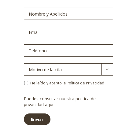
Nombre
y
Apellidos
*
Email
*
Teléfono
*
Motivo
de

la
cita
*
Política
He leído y acepto la Política de Privacidad
de
privacidad
*
Puedes consultar nuestra política de
privacidad
aqui
Enviar