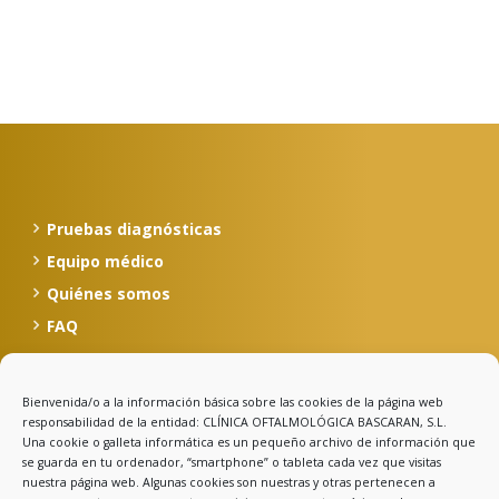
Pruebas diagnósticas
Equipo médico
Quiénes somos
FAQ
Bienvenida/o a la información básica sobre las cookies de la página web
Calle Celso Amieva, 12, 1º
responsabilidad de la entidad: CLÍNICA OFTALMOLÓGICA BASCARAN, S.L.
33500 Llanes - Asturias
Una cookie o galleta informática es un pequeño archivo de información que
se guarda en tu ordenador, “smartphone” o tableta cada vez que visitas
985 403 030
nuestra página web. Algunas cookies son nuestras y otras pertenecen a
clinicabascaran@clinicabascaran.com