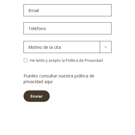
Email
*
Teléfono
*
Motivo
de

la
cita
*
Política
He leído y acepto la Política de Privacidad
de
privacidad
*
Puedes consultar nuestra política de
privacidad
aqui
Enviar